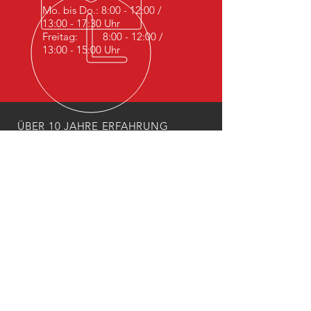
Mo. bis Do.: 8:00 - 12:00 /
13:00 - 17:30 Uhr
Freitag: 8:00 - 12:00 /
13:00 - 15:00 Uhr
ÜBER 10 JAHRE ERFAHRUNG
KFZ Meister- &
Ausbildungsbetrieb
Mitglied der Handwerkskammer
UNSERE LEISTUNGEN
- Reparatur
- KFZ-Inspektion
- Ölwechsel
- Bremsenservice
- Reifen und Räderservice
- Batteriewechsel
- Klimaanlage