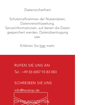
Datensicherheit
Schutzmaßnahmen der Nutzerdaten,
Datenverschlüsselung,
Serverinformationen, auf denen die Daten
gespeichert werden, Datenübertragung
usw.
Erfahren Sie
hier
mehr.
RUFEN SIE UNS AN
Tel.:
+49 (0) 6007 93 83 083
SCHREIBEN SIE UNS
info@tecstop.de
ÖFFNUNGSZEITEN